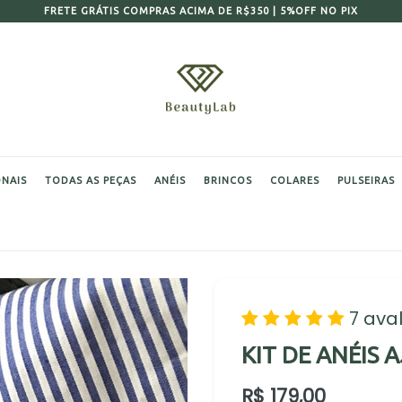
FRETE GRÁTIS COMPRAS ACIMA DE R$350 | 5%OFF NO PIX
ONAIS
TODAS AS PEÇAS
ANÉIS
BRINCOS
COLARES
PULSEIRAS
7 ava
KIT DE ANÉIS 
Preço
R$ 179,00