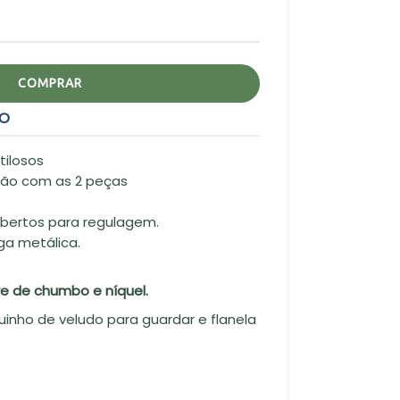
COMPRAR
TO
stilosos
ão com as 2 peças
 Abertos para regulagem.
iga metálica.
vre de chumbo e níquel.
uinho de veludo para guardar e flanela