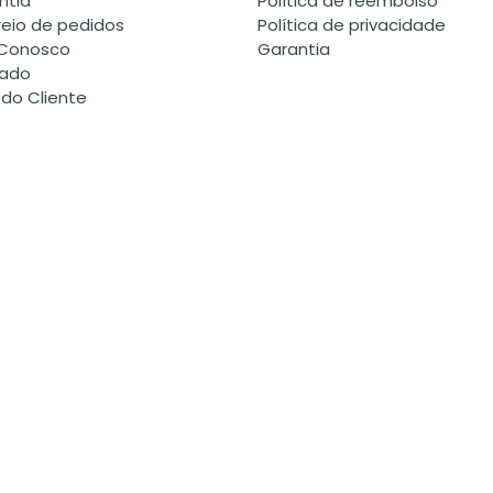
ntia
Política de reembolso
reio de pedidos
Política de privacidade
 Conosco
Garantia
ado
 do Cliente