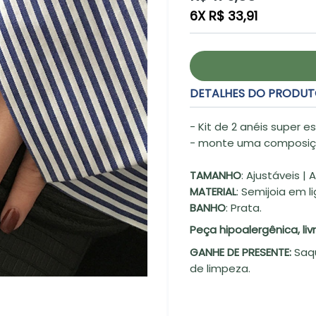
normal
6X R$ 33,91
DETALHES DO PRODU
- Kit de 2 anéis super e
- monte uma composiç
TAMANHO
: Ajustáveis |
MATERIAL
: Semijoia em l
BANHO
: Prata.
Peça hipoalergênica, li
GANHE DE PRESENTE:
Saq
de limpeza.