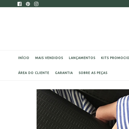
Pular
Facebook
Pinterest
Instagram
para
o
conteúdo
INÍCIO
MAIS VENDIDOS
LANÇAMENTOS
KITS PROMOCI
ÁREA DO CLIENTE
GARANTIA
SOBRE AS PEÇAS