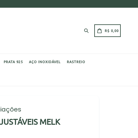
Pesquisar
CARRINHO
CARRINHO
R$ 0,00
PRATA 925
AÇO INOXIDÁVEL
RASTREIO
liações
AJUSTÁVEIS MELK