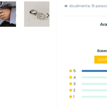
Atualmente,
1
9
pessoa
PRÓXIMO
Ava
SLIDE
Base
ESCR
5
4
3
2
1