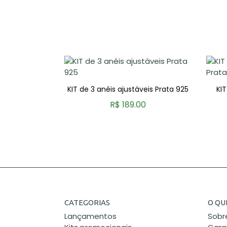
ern
KIT de 3 anéis ajustáveis Prata 925
KIT
0
R$ 189.00
R
COMPRAR
CATEGORIAS
O QU
Lançamentos
Sobr