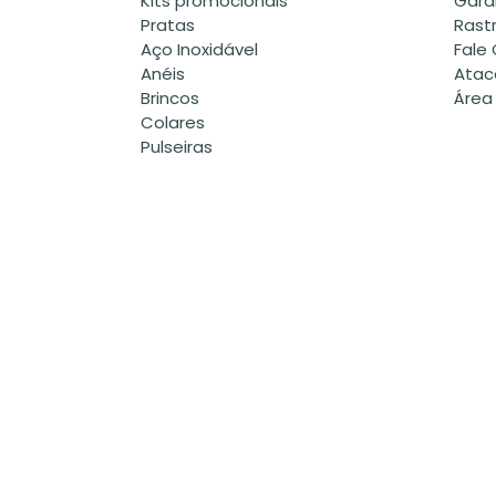
Kits promocionais
Gara
Pratas
Rast
Aço Inoxidável
Fale
Anéis
Atac
Brincos
Área
Colares
Pulseiras