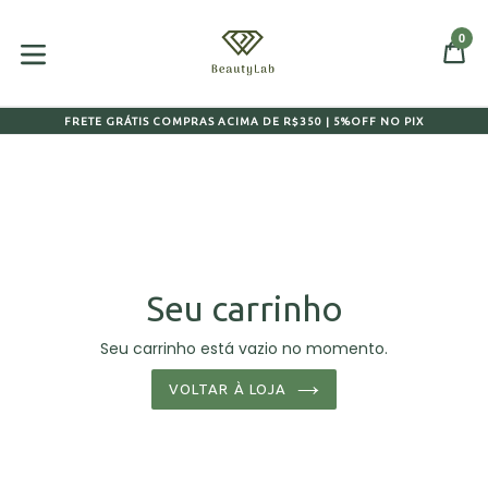
Pular
para
0
CA
CA
o
expandir/colapsar
conteúdo
FRETE GRÁTIS COMPRAS ACIMA DE R$350 | 5%OFF NO PIX
Seu carrinho
Seu carrinho está vazio no momento.
VOLTAR À LOJA