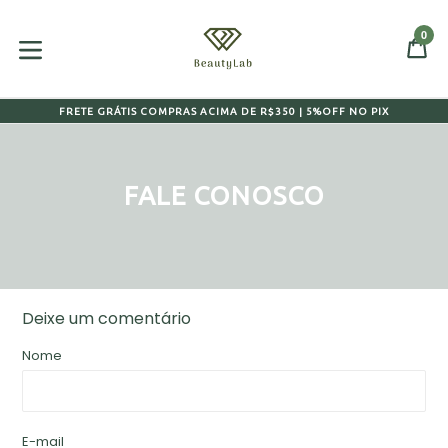
Pular
para
0
CA
CA
o
expandir/colapsar
conteúdo
FRETE GRÁTIS COMPRAS ACIMA DE R$350 | 5%OFF NO PIX
FALE CONOSCO
Deixe um comentário
Nome
E-mail