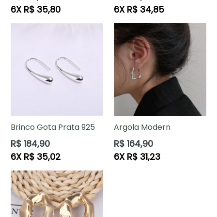
normal
normal
6X R$ 35,80
6X R$ 34,85
Brinco Gota Prata 925
Argola Modern
Preço
Preço
R$ 184,90
R$ 164,90
normal
normal
6X R$ 35,02
6X R$ 31,23