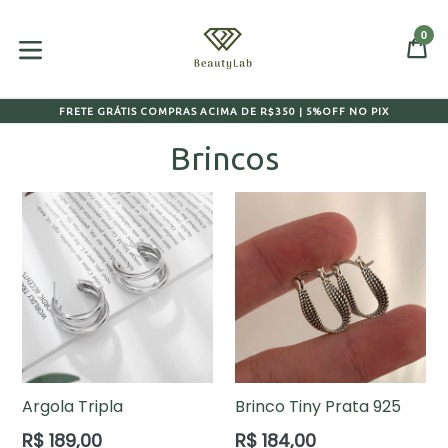
Pular
para
0
CA
CA
o
expandir/colapsar
conteúdo
FRETE GRÁTIS COMPRAS ACIMA DE R$350 | 5%OFF NO PIX
Brincos
Argola Tripla
Brinco Tiny Prata 925
Preço
Preço
R$ 189,00
R$ 184,00