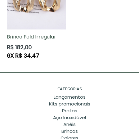
Brinco Fold Irregular
Preço
R$ 182,00
normal
6X R$ 34,47
CATEGORIAS
Lançamentos
Kits promocionais
Pratas
Aço Inoxidável
Anéis
Brincos
Colares