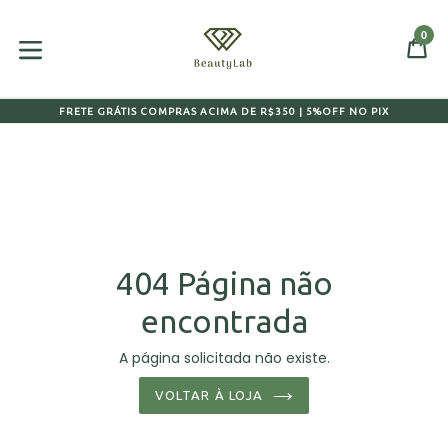
Pular
para
0
CA
CA
o
expandir/colapsar
conteúdo
FRETE GRÁTIS COMPRAS ACIMA DE R$350 | 5%OFF NO PIX
404 Página não
encontrada
A página solicitada não existe.
VOLTAR À LOJA